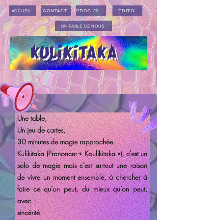
CONTACT
PROG 2026
EDITO
ACCUEIL
ON PARLE DE NOUS
KULIKITAKA
Une table,
Un jeu de cartes,
30 minutes de magie rapprochée.
Kulikitaka (Prononcer « Koulikitaka »), c'est un
solo de magie mais c'est surtout une raison
de vivre un moment ensemble, à chercher à
faire ce qu’on peut, du mieux qu’on peut,
avec
sincérité.