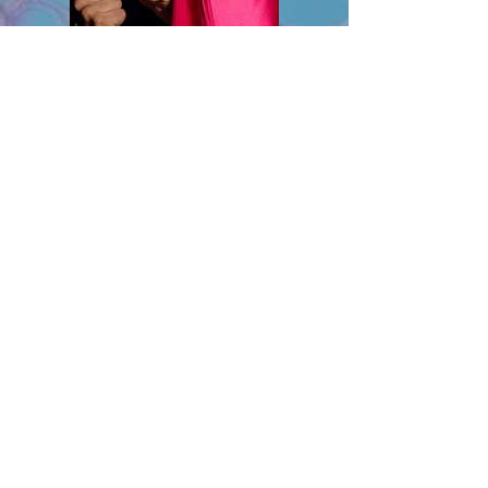
Durée : 30 min
Tout public à partir de 10 ans.
Magie
De et avec : Louis Grison
(Compagnie L'Arbre à vache)
Regard jeu & clown : Henry Debay
Regards magie : Pierre Moussey & Marc
Rigaud