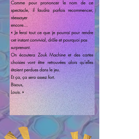
Comme pour prononcer le nom de ce
spectacle, il faudra parfois recommencer,
réessayer
encore…
« Je ferai tout ce que je pourrai pour rendre
cet instant convivial, drôle et pourquoi pas
surprenant.
On écoutera Zouk Machine et des cartes
choisies vont être retrouvées alors qu'elles
étaient
perdues dans le jeu.
Et ça, ça sera assez fort.
Bisous,
Louis. »