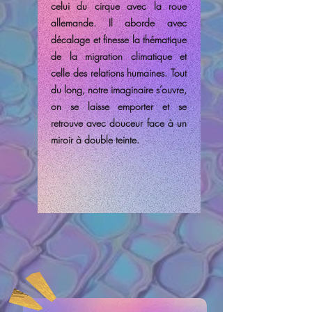
celui du cirque avec la roue
allemande. Il aborde avec
décalage et finesse la thématique
de la migration climatique et
celle des relations humaines. Tout
du long, notre imaginaire s’ouvre,
on se laisse emporter et se
retrouve avec douceur face à un
miroir à double teinte.