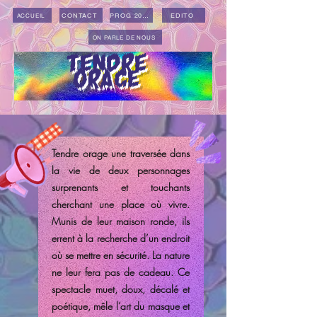
CONTACT
PROG 2026
EDITO
ACCUEIL
ON PARLE DE NOUS
TENDRE
ORAGE
Tendre orage une traversée dans
la vie de deux personnages
surprenants et touchants
cherchant une place où vivre.
Munis de leur maison ronde, ils
errent à la recherche d’un endroit
où se mettre en sécurité. La nature
ne leur fera pas de cadeau. Ce
spectacle muet, doux, décalé et
poétique, mêle l’art du masque et